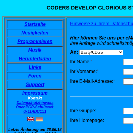
CODERS DEVELOP GLORIOUS S
Hinweise zu Ihrem Datenschut
Startseite
Neuigkeiten
Hier können Sie uns per eMa
Programmieren
Ihre Anfrage wird schnellstmög
Musik
An:
Herunterladen
Ihr Name:
*
Links
Ihr Vorname:
*
Foren
Ihre E-Mail-Adresse:
*
Support
Impressum
Kontakt
Datenschutzhinweis
OpenPGP-Schlüssel:
Ihre Gruppe:
0x11ADCC51
Ihre Homepage:
Letzte Änderung am 28.06.18